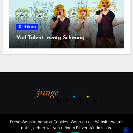
Kritiken
Viel Talent, wenig Schwung
Diese Website benutzt Cookies. Wenn du die Website weiter
nutzt, gehen wir von deinem Einverständnis aus.
Copyright © All rights reserved
|
Blogus
von