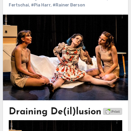
Fertschai
,
#Pia Harr
,
#Rainer Berson
Draining De(il)lusion