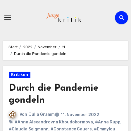
Zum
Inhalt
springen
Start
2022
November
11.
Durch die Pandemie gondeln
Kritiken
Durch die Pandemie
gondeln
Von
Julia Gramm
11. November 2022
#Anna Alexandrovna Khoudokormova
,
#Anna Rupp
,
#Claudia Seigmann
,
#Constance Cauers
,
#Emmylou