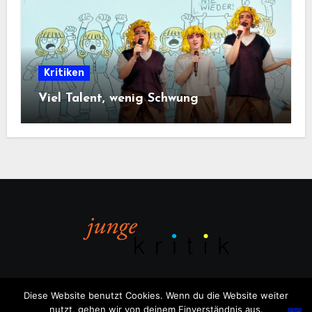
Kritiken
Viel Talent, wenig Schwung
Diese Website benutzt Cookies. Wenn du die Website weiter
nutzt, gehen wir von deinem Einverständnis aus.
Copyright © All rights reserved
|
Blogus
von