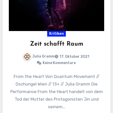
Kritiken
Zeit schafft Raum
Julia Gramm
17. Oktober 2021
Keine Kommentare
From the Heart Von Quantum Movement //
Dschungel Wien // 13+ // Julia Gramm Die
Performance From the Heart handelt von dem
Tod der Mutter des Protagonisten Jin und
seinem…