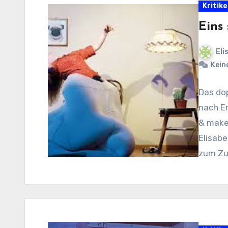
Kritik
Eins 
Eli
Kein
Das dop
nach Er
& makem
Elisab
zum Zu