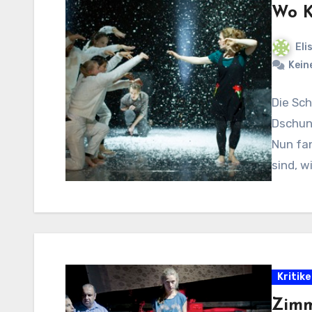
Wo K
Eli
Kein
Die Sch
Dschung
Nun fa
sind, w
Kritik
Zimm