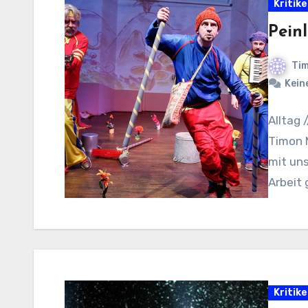
Kritik
Peinl
Tim
Kein
Alltag /
Timon 
mit uns
Arbeit
Kritik