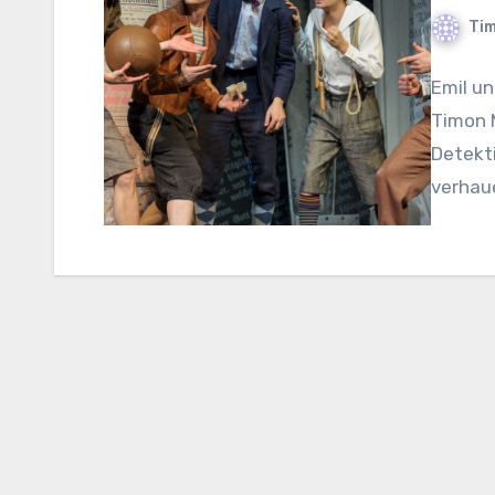
Tim
Emil un
Timon M
Detekt
verhaue