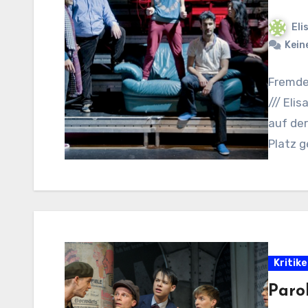
Eli
Kein
Fremden
/// El
auf de
Platz 
Kritik
Parol