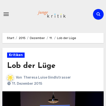
Zum
Inhalt
springen
Start
2015
Dezember
11.
Lob der Lüge
Kritiken
Lob der Lüge
Von
Theresa Luise Gindlstrasser
11. Dezember 2015