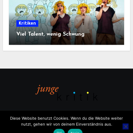
Kritiken
Viel Talent, wenig Schwung
Diese Website benutzt Cookies. Wenn du die Website weiter
nutzt, gehen wir von deinem Einverständnis aus.
Copyright © All rights reserved
|
Blogus
von