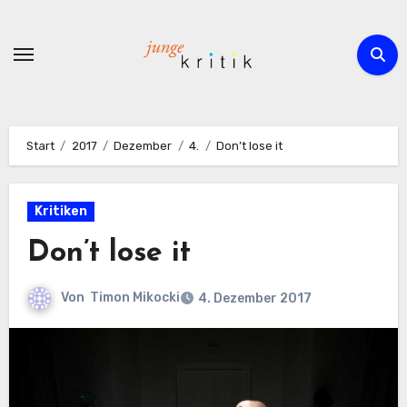
Zum
Inhalt
springen
Start
2017
Dezember
4.
Don’t lose it
Kritiken
Don’t lose it
Von
Timon Mikocki
4. Dezember 2017