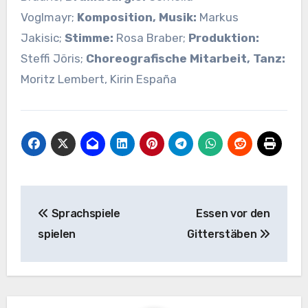
Voglmayr;
Komposition, Musik:
Markus
Jakisic;
Stimme:
Rosa Braber;
Produktion:
Steffi Jöris;
Choreografische Mitarbeit, Tanz:
Moritz Lembert, Kirin España
Beitragsnavigation
Sprachspiele
Essen vor den
spielen
Gitterstäben