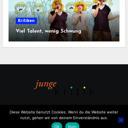
Kritiken
Viel Talent, wenig Schwung
Diese Website benutzt Cookies. Wenn du die Website weiter
nutzt, gehen wir von deinem Einverständnis aus.
Copyright © All rights reserved
|
Blogus
von
Themeansar
.
OK
Nein