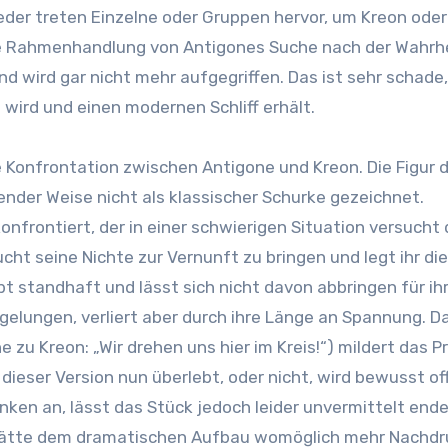
eder treten Einzelne oder Gruppen hervor, um Kreon oder
Die Rahmenhandlung von Antigones Suche nach der Wahrh
und wird gar nicht mehr aufgegriffen. Das ist sehr schade,
wird und einen modernen Schliff erhält.
e Konfrontation zwischen Antigone und Kreon. Die Figur 
hender Weise nicht als klassischer Schurke gezeichnet.
nfrontiert, der in einer schwierigen Situation versucht
cht seine Nichte zur Vernunft zu bringen und legt ihr die
bt standhaft und lässt sich nicht davon abbringen für ih
elungen, verliert aber durch ihre Länge an Spannung. Da
 zu Kreon: „Wir drehen uns hier im Kreis!“) mildert das 
 dieser Version nun überlebt, oder nicht, wird bewusst of
en an, lässt das Stück jedoch leider unvermittelt ende
 hätte dem dramatischen Aufbau womöglich mehr Nachdr