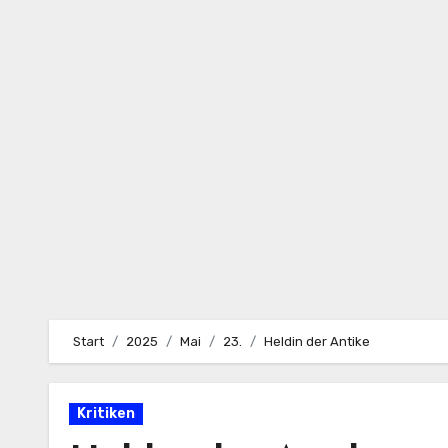
Zum
Inhalt
springen
Start
2025
Mai
23.
Heldin der Antike
Kritiken