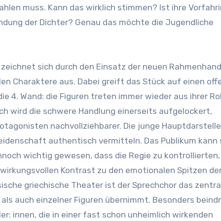
hlen muss. Kann das wirklich stimmen? Ist ihre Vorfahri
rfindung der Dichter? Genau das möchte die Jugendliche
 zeichnet sich durch den Einsatz der neuen Rahmenhan
len Charaktere aus. Dabei greift das Stück auf einen of
ie 4. Wand: die Figuren treten immer wieder aus ihrer Ro
h wird die schwere Handlung einerseits aufgelockert,
tagonisten nachvollziehbarer. Die junge Hauptdarstelle
eidenschaft authentisch vermitteln. Das Publikum kann 
dennoch wichtig gewesen, dass die Regie zu kontrollierten,
wirkungsvollen Kontrast zu den emotionalen Spitzen de
sische griechische Theater ist der Sprechchor das zentra
rs als auch einzelner Figuren übernimmt. Besonders bein
ler: innen, die in einer fast schon unheimlich wirkenden