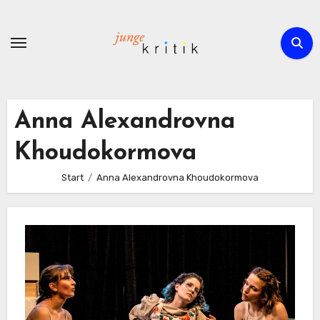
Zum
Inhalt
springen
Anna Alexandrovna
Khoudokormova
Start
Anna Alexandrovna Khoudokormova