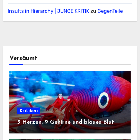
Insults in Hierarchy | JUNGE KRITIK
zu
GegenTeile
Versäumt
Kritiken
3 Herzen, 9 Gehirne und blaues Blut