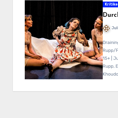
Kritik
Durc
Jul
Drainin
Rupp/F
15+ | J
Rupp, 
Khoudo