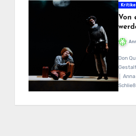
Kritik
Von 
werd
An
Don Qui
Gestal
│ Anna 
Schließ