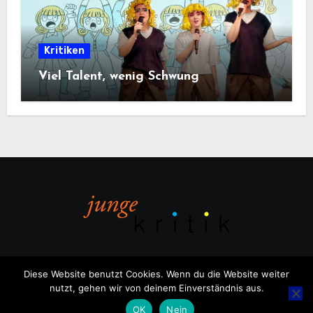
Kritiken
Viel Talent, wenig Schwung
Diese Website benutzt Cookies. Wenn du die Website weiter
nutzt, gehen wir von deinem Einverständnis aus.
Copyright © All rights reserved
|
Blogus
von
Themeansar
.
OK
Nein