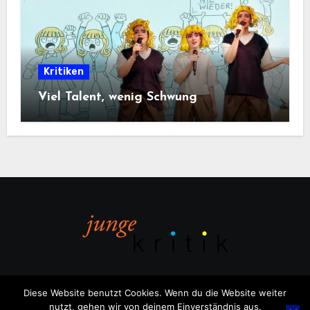
Kritiken
Viel Talent, wenig Schwung
Diese Website benutzt Cookies. Wenn du die Website weiter
nutzt, gehen wir von deinem Einverständnis aus.
Copyright © All rights reserved
|
Blogus
von