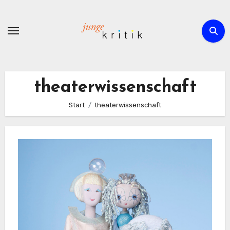
Zum
Inhalt
springen
theaterwissenschaft
Start
theaterwissenschaft