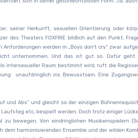
äsentiert sich in seiner geschlechtslosen Form. Ja, auc
r, seiner Herkunft, sexuellen Orientierung oder körp
zer des Theaters FOXFIRE bildlich auf den Punkt. Fra
hen Anforderungen werden in „Boys don’t cry“ zwar aufg
icht unternommen. Und das ist gut so. Dafür geht 
ls intersexueller Raum bestimmt wird, ruft die Regisse
ung unaufdringlich ins Bewusstsein. Eine Zugangswe
uf und Abs“ und gleicht so der einzigen Bühnenrequisit
 Laufsteg etc. bespielt werden. Doch trotz einiger Lücke
zu bewegen. Von eindringlichen Musikeinspielern (Su
sich dem harmonisierenden Ensemble und der wilden Kom