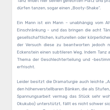
Tanz findet hier seinen gerechten Platz und pr
dürfen tanzen, sogar einen „Booty-Shake“.
Ein Mann ist ein Mann – unabhängig vom Alte
Einschränkung – und das bringen die acht Tän
gesellschaftlichen, kulturellen oder körperlic
der Versuch diese zu beantworten jedoch n
Eckenstein einen subtileren Weg. Indem Tanz a
Thema der Geschlechterteilung und -bestimm
erfrischt.
Leider besitzt die Dramaturgie auch leichte „A
den höhenverstellbaren Bänken, die als Stufen,
Spannungsarbeit vermag das Stück sehr wohl 
Okukubo) unterstützt, fällt es nicht schwer 