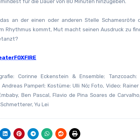
umindest für die Dauer von 80 Minuten hinzugeben.
 das an der einen oder anderen Stelle Schamesröte o
dem Rhythmus kommt, Mut macht seinen Ausdruck zu fi
etanzt?
eaterFOXFIRE
grafie: Corinne Eckenstein & Ensemble; Tanzcoach: 
 Andreas Pamperl; Kostüme: Ulli Nö
;
Foto, Video: Rainer
Embaby, Ben Pascal, Flavio de Pina Soares de Carvalho
 Schmetterer, Yu Lei