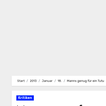
Zum
Inhalt
springen
Start
2013
Januar
18.
Manns genug für ein Tutu
Kritiken