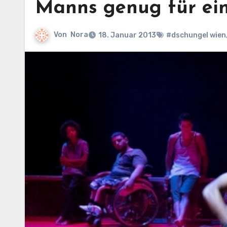
Manns genug für ei
Von
Nora
18. Januar 2013
#dschungel wien