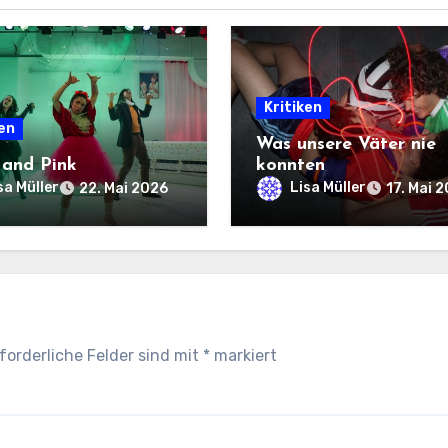
Kritiken
ken
Was unsere Väter nie
 and Pink
konnten
sa Müller
Lisa Müller
22. Mai 2026
17. Mai 
forderliche Felder sind mit
*
markiert