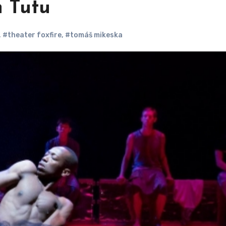
n Tutu
,
#theater foxfire
,
#tomáš mikeska