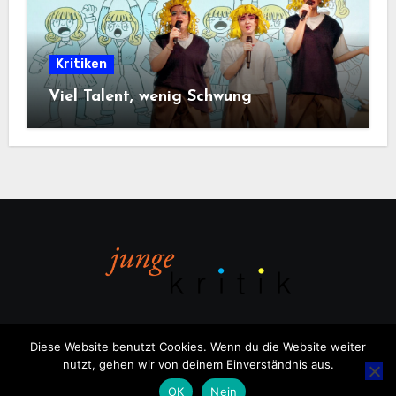
Kritiken
Viel Talent, wenig Schwung
Diese Website benutzt Cookies. Wenn du die Website weiter
nutzt, gehen wir von deinem Einverständnis aus.
Copyright © All rights reserved
|
Blogus
von
Themeansar
.
OK
Nein