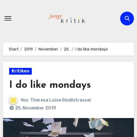
Zum
Inhalt
springen
Start
2019
November
25.
I do like mondays
Kritiken
I do like mondays
Von
Theresa Luise Gindlstrasser
25. November 2019