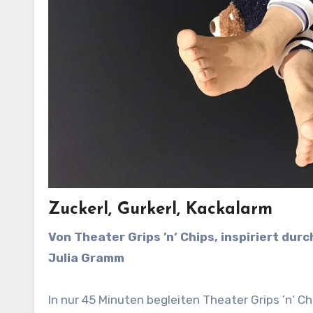
Zuckerl, Gurkerl, Kackalarm
Von Theater Grips ’n‘ Chips, inspiriert durch Giulia Enders‘ „Darm mit Charme“ // WUK // 8-12 Jahre //
Julia Gramm
In nur 45 Minuten begleiten Theater Grips ’n‘ 