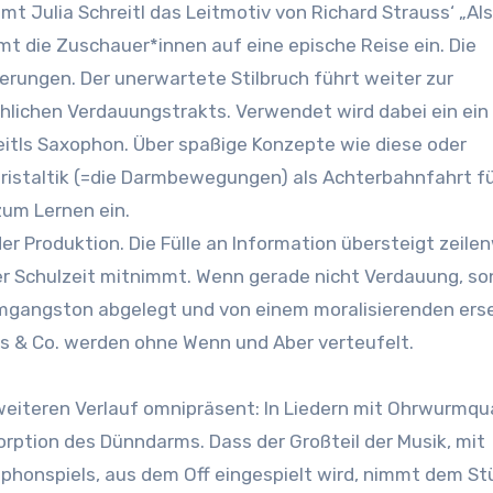
 Julia Schreitl das Leitmotiv von Richard Strauss‘ „Al
t die Zuschauer*innen auf eine epische Reise ein. Die
erungen. Der unerwartete Stilbruch führt weiter zur
lichen Verdauungstrakts. Verwendet wird dabei ein ein
itls Saxophon. Über spaßige Konzepte wie diese oder
eristaltik (=die Darmbewegungen) als Achterbahnfahrt f
zum Lernen ein.
er Produktion. Die Fülle an Information übersteigt zeile
er Schulzeit mitnimmt. Wenn gerade nicht Verdauung, s
Umgangston abgelegt und von einem moralisierenden erse
s & Co. werden ohne Wenn und Aber verteufelt.
 weiteren Verlauf omnipräsent: In Liedern mit Ohrwurmqu
orption des Dünndarms. Dass der Großteil der Musik, mit
onspiels, aus dem Off eingespielt wird, nimmt dem Stü