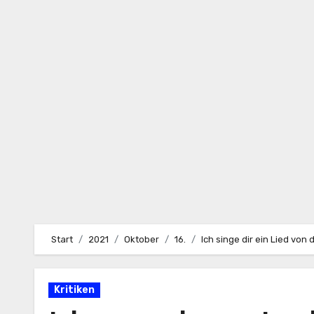
Zum
Inhalt
springen
Start
2021
Oktober
16.
Ich singe dir ein Lied vo
Kritiken