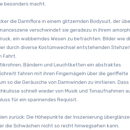
nce besonders macht.
er die Darmflora in einem glitzernden Bodysuit, der übe
formanceszene verschwindet sie geradezu in ihrem amorp
uck, ein wabberndes Wesen zu betrachten. Bilder wie d
er durch diverse Kostümwechsel entstehenden Stehzei
n Fahrt.
tikrohren, Bändern und Leuchtketten ein abstraktes
hreitl fahren mit ihren Fingernägeln über die geriffelte
um so die Geräusche von Darmwinden zu imitieren. Dass 
hkulisse schnell wieder von Musik und Tonaufnahmen a
hluss für ein spannendes Requisit.
len zurück: Die Höhepunkte der Inszenierung überglänze
er die Schwächen nicht so recht hinwegsehen kann.