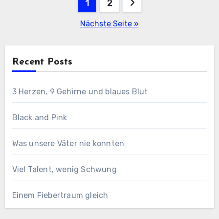
Seitennummerierung
1
2
der
Nächste Seite »
Beiträge
Recent Posts
3 Herzen, 9 Gehirne und blaues Blut
Black and Pink
Was unsere Väter nie konnten
Viel Talent, wenig Schwung
Einem Fiebertraum gleich