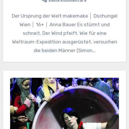
Keine Kommentare
Der Ursprung der Welt makemake │ Dschungel
Wien │ 16+ │ Anna Bauer Es stürmt und
schneit. Der Wind pfeift. Wie für eine
Weltraum-Expedition ausgerüstet, versuchen
die beiden Männer (Simon…