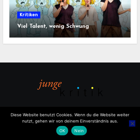
Kritiken
Viel Talent, wenig Schwung
Diese Website benutzt Cookies. Wenn du die Website weiter
nutzt, gehen wir von deinem Einverständnis aus.
Copyright © All rights reserved
|
Blogus
von
Themeansar
.
OK
Nein