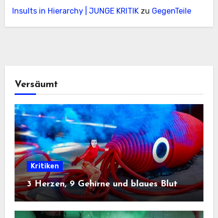
Insults in Hierarchy | JUNGE KRITIK
zu
GegenTeile
Versäumt
Kritiken
3 Herzen, 9 Gehirne und blaues Blut