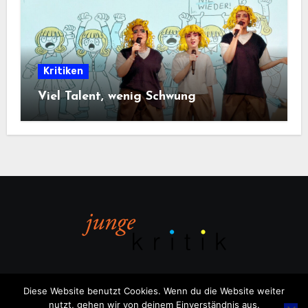
Kritiken
Viel Talent, wenig Schwung
Diese Website benutzt Cookies. Wenn du die Website weiter
nutzt, gehen wir von deinem Einverständnis aus.
Copyright © All rights reserved
|
Blogus
von