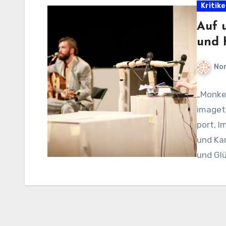
Kritik
Auf 
und 
No
„Monke
imageta
port, I
und Kar
und Glü