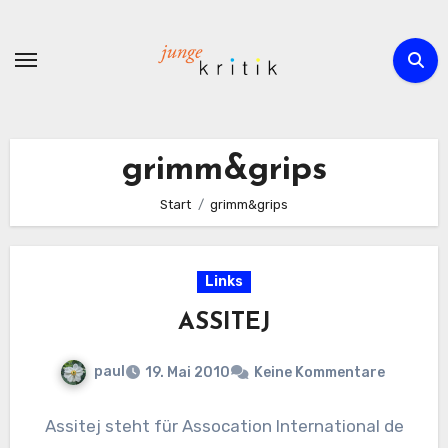
Zum
Inhalt
springen
grimm&grips
Start
grimm&grips
Links
ASSITEJ
paul
19. Mai 2010
Keine Kommentare
Assitej steht für Assocation International de