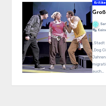
Kritik
Groß
Sar
Kein
„Stadt 
„Dog Ci
Jahren,
migrati
auch…