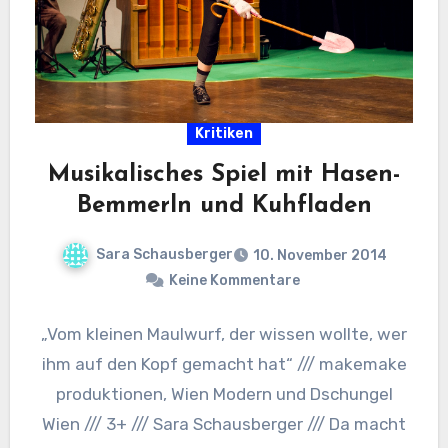
Kritiken
Musikalisches Spiel mit Hasen-
Bemmerln und Kuhfladen
Sara Schausberger
10. November 2014
Keine Kommentare
„Vom kleinen Maulwurf, der wissen wollte, wer
ihm auf den Kopf gemacht hat“ /// makemake
produktionen, Wien Modern und Dschungel
Wien /// 3+ /// Sara Schausberger /// Da macht