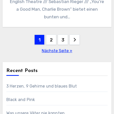
English Theatre /// Sebastian Rieger /// „You’re
a Good Man, Charlie Brown“ bietet einen
bunten und…
Seitennummerierung
1
2
3
der
Nächste Seite »
Beiträge
Recent Posts
3 Herzen, 9 Gehirne und blaues Blut
Black and Pink
Was unsere Väter nie konnten