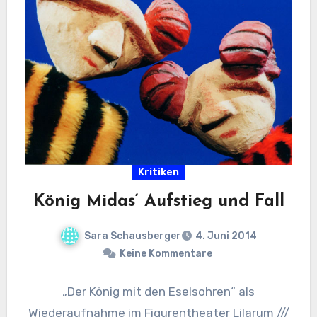
Kritiken
König Midas‘ Aufstieg und Fall
Sara Schausberger
4. Juni 2014
Keine Kommentare
„Der König mit den Eselsohren“ als
Wiederaufnahme im Figurentheater Lilarum ///