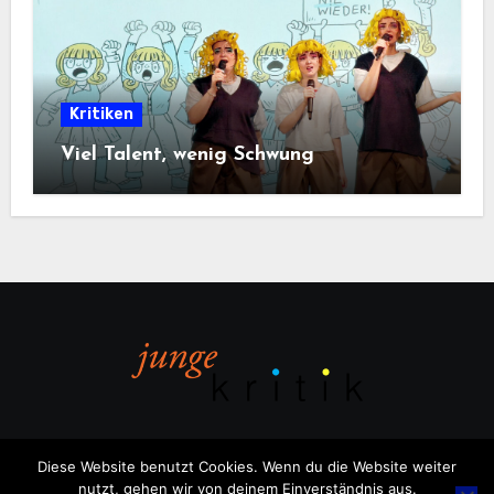
Kritiken
Viel Talent, wenig Schwung
Diese Website benutzt Cookies. Wenn du die Website weiter
nutzt, gehen wir von deinem Einverständnis aus.
Copyright © All rights reserved
|
Blogus
von