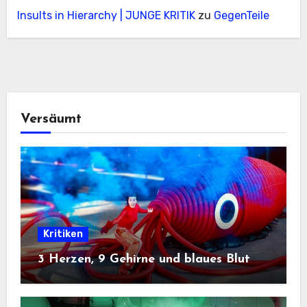
Insults in Hierarchy | JUNGE KRITIK
zu
GegenTeile
Versäumt
Kritiken
3 Herzen, 9 Gehirne und blaues Blut