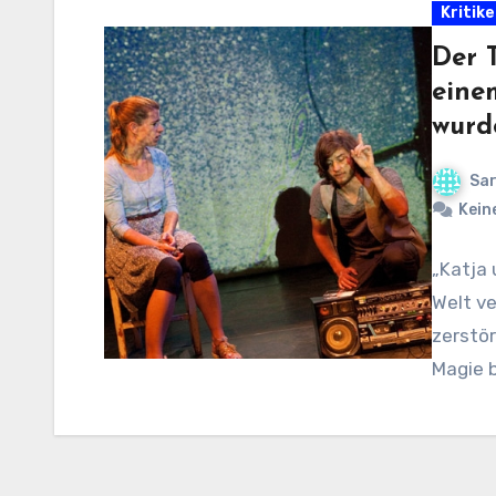
Kritik
Der 
eine
wurd
Sar
Kein
„Katja 
Welt ve
zerstör
Magie b