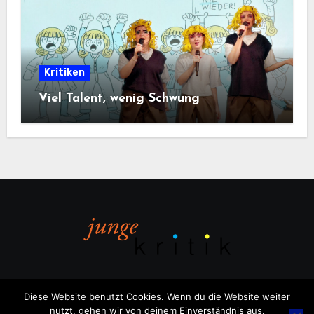
Kritiken
Viel Talent, wenig Schwung
Diese Website benutzt Cookies. Wenn du die Website weiter
nutzt, gehen wir von deinem Einverständnis aus.
Copyright © All rights reserved
|
Blogus
von