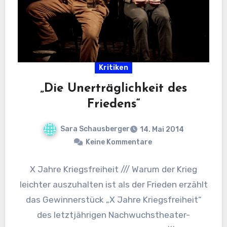
Kritiken
„Die Unerträglichkeit des
Friedens“
Sara Schausberger
14. Mai 2014
Keine Kommentare
X Jahre Kriegsfreiheit /// Warum der Krieg
leichter auszuhalten ist als der Frieden erzählt
das Gewinnerstück „X Jahre Kriegsfreiheit“
des letztjährigen Nachwuchstheater-