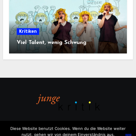
Kritiken
Viel Talent, wenig Schwung
Diese Website benutzt Cookies. Wenn du die Website weiter
nutzt, gehen wir von deinem Einverständnis aus.
Copyright © All rights reserved
|
Blogus
von