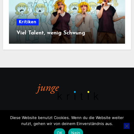
Kritiken
Viel Talent, wenig Schwung
Diese Website benutzt Cookies. Wenn du die Website weiter
nutzt, gehen wir von deinem Einverständnis aus.
Copyright © All rights reserved
|
Blogus
von
Themeansar
.
OK
Nein