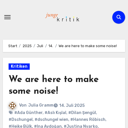
Zum
Inhalt
springen
Start
2025
Juli
14.
We are here to make some noise!
Kritiken
We are here to make
some noise!
Von
Julia Gramm
14. Juli 2025
#Ada Günther
,
#Aslı Kışlal
,
#Dilan Şengül
,
#Dschungel
,
#dschungel wien
,
#Hannes Röbisch
,
#Heike Bülk
,
#Ina Aydoğan
,
#Justina Nyarko
,