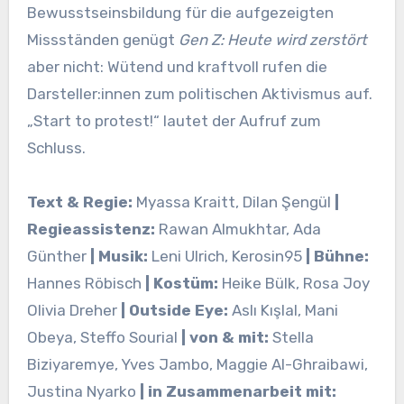
Bewusstseinsbildung für die aufgezeigten
Missständen genügt
Gen Z: Heute wird zerstört
aber nicht: Wütend und kraftvoll rufen die
Darsteller:innen zum politischen Aktivismus auf.
„Start to protest!“ lautet der Aufruf zum
Schluss.
Text & Regie:
Myassa Kraitt, Dilan Şengül
|
Regieassistenz:
Rawan Almukhtar, Ada
Günther
| Musik:
Leni Ulrich, Kerosin95
| Bühne:
Hannes Röbisch
| Kostüm:
Heike Bülk, Rosa Joy
Olivia Dreher
| Outside Eye:
Aslı Kışlal, Mani
Obeya, Steffo Sourial
| von & mit:
Stella
Biziyaremye, Yves Jambo, Maggie Al-Ghraibawi,
Justina Nyarko
| in Zusammenarbeit mit: