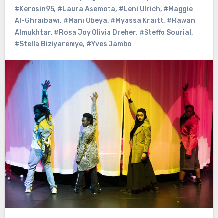
#Kerosin95
,
#Laura Asemota
,
#Leni Ulrich
,
#Maggie
Al-Ghraibawi
,
#Mani Obeya
,
#Myassa Kraitt
,
#Rawan
Almukhtar
,
#Rosa Joy Olivia Dreher
,
#Steffo Sourial
,
#Stella Biziyaremye
,
#Yves Jambo