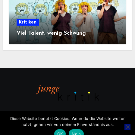
Kritiken
Viel Talent, wenig Schwung
Diese Website benutzt Cookies. Wenn du die Website weiter
nutzt, gehen wir von deinem Einverständnis aus.
Copyright © All rights reserved
|
Blogus
von
Themeansar
.
OK
Nein