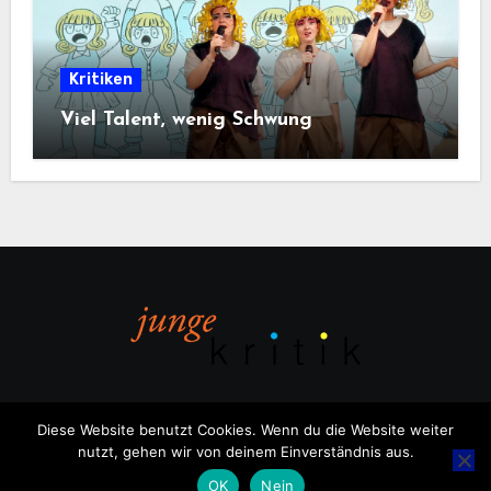
Kritiken
Viel Talent, wenig Schwung
Diese Website benutzt Cookies. Wenn du die Website weiter
nutzt, gehen wir von deinem Einverständnis aus.
Copyright © All rights reserved
|
Blogus
von
Themeansar
.
OK
Nein