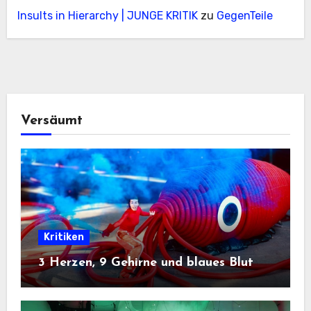
Insults in Hierarchy | JUNGE KRITIK
zu
GegenTeile
Versäumt
Kritiken
3 Herzen, 9 Gehirne und blaues Blut