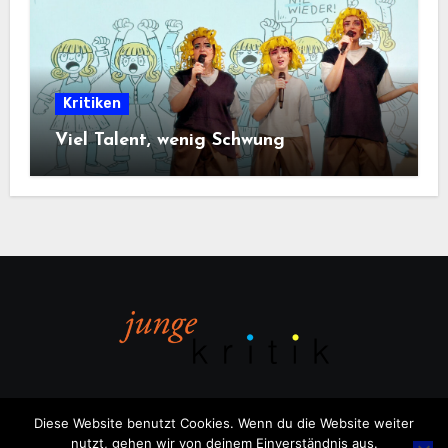
Kritiken
Viel Talent, wenig Schwung
Diese Website benutzt Cookies. Wenn du die Website weiter
nutzt, gehen wir von deinem Einverständnis aus.
Copyright © All rights reserved
|
Blogus
von