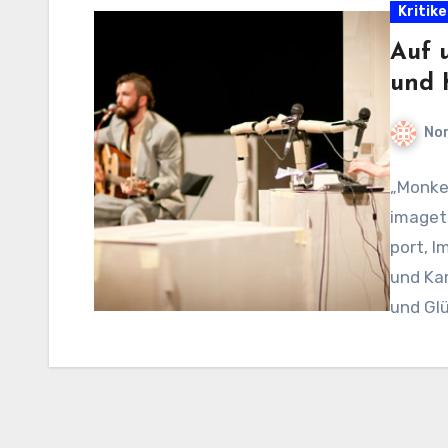
Kritik
Auf 
und 
No
„Monke
imageta
port, I
und Kar
und Glü