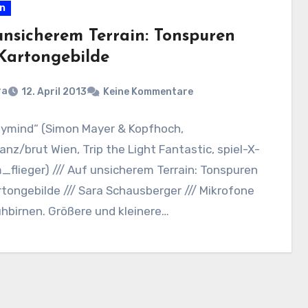
en
unsicherem Terrain: Tonspuren
Kartongebilde
ra
12. April 2013
Keine Kommentare
ymind“ (Simon Mayer & Kopfhoch,
nz/brut Wien, Trip the Light Fantastic, spiel-X-
m_flieger) /// Auf unsicherem Terrain: Tonspuren
tongebilde /// Sara Schausberger /// Mikrofone
hbirnen. Größere und kleinere…