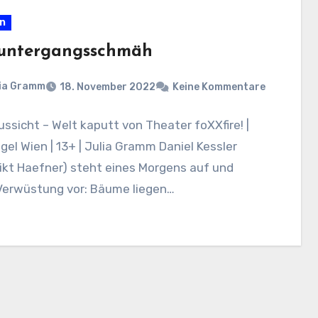
en
untergangsschmäh
ia Gramm
18. November 2022
Keine Kommentare
ussicht – Welt kaputt von Theater foXXfire! |
el Wien | 13+ | Julia Gramm Daniel Kessler
ikt Haefner) steht eines Morgens auf und
 Verwüstung vor: Bäume liegen…