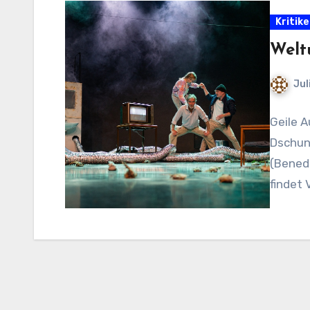
Kritik
Welt
Jul
Geile A
Dschung
(Bened
findet