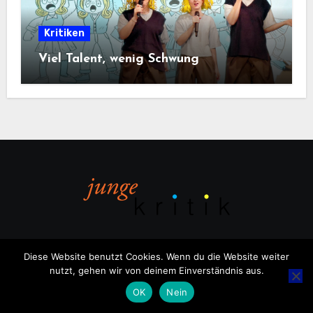
Kritiken
Viel Talent, wenig Schwung
Diese Website benutzt Cookies. Wenn du die Website weiter
nutzt, gehen wir von deinem Einverständnis aus.
Copyright © All rights reserved
|
Blogus
von
Themeansar
.
OK
Nein