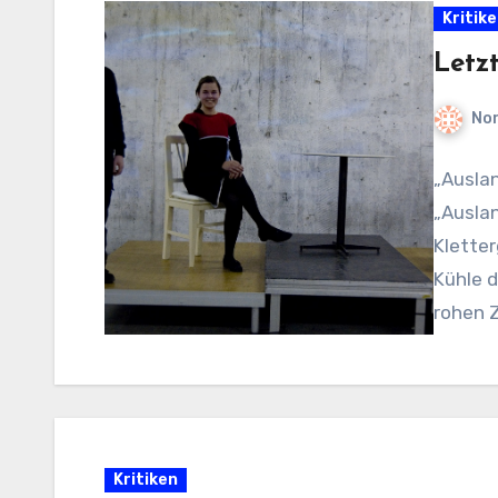
Kritik
Letz
No
„Auslan
„Auslan
Kletter
Kühle d
rohen 
Kritiken