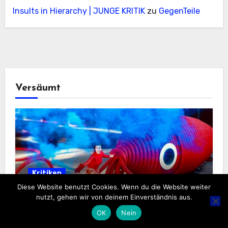
Insults in Hierarchy | JUNGE KRITIK
zu
GegenTeile
Versäumt
Kritiken
Diese Website benutzt Cookies. Wenn du die Website weiter
3 Herzen, 9 Gehirne und blaues Blut
nutzt, gehen wir von deinem Einverständnis aus.
OK
Nein