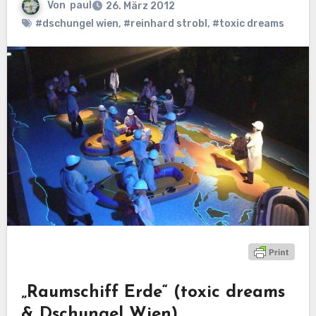
Von
paul
26. März 2012
#dschungel wien
,
#reinhard strobl
,
#toxic dreams
„Raumschiff Erde“ (toxic dreams
& Dschungel Wien)