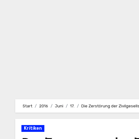
Zum
Inhalt
springen
Start
2016
Juni
17.
Die Zerstörung der Zivilgesell
Kritiken