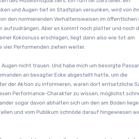
n des Museumsquartiers. Ein fünfter Darsteller, ein
ken und Augen tief im Stadtplan versunken, wird von ih
g von den normierenden Verhaltensweisen im öffentliche
m aufzudrängen. Aber es kommt noch platter und noch d
 einer Kokosnuss erschlagen, liegt dann also wie tot am
e vier Performenden ziehen weiter.
n Augen nicht trauen. Und habe mich um besorgte Passa
emanden an besagter Ecke abgestellt hatte, um die
r der Aktion zu informieren, waren dort entsetzliche 
esen Performance-Charakter zu wissen, möglichst schn
nander sogar davon abhalten sich um den am Boden lieg
tellen und vom Publikum schnöde darauf hingewiesen w