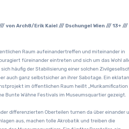
/ von Arch8/Erik Kaiel /// Dschungel Wien /// 13+ ///
fentlichen Raum aufeinandertreffen und miteinander in
ouragiert füreinander eintreten und sich um das Wohl all
ich häufig der Stabilisierung einer solchen Zivilgesellsc
r auch ganz selbstsicher an ihrer Sabotage. Ein eklata
nstprojekt im öffentlichen Raum heißt „Murikamification
ne Bunte Wähne Festivals im Museumsquartier gezeigt.
nder differenzierten Oberteilen turnen da über einander 
lagen aus, machen tolle Akrobatik und treiben die