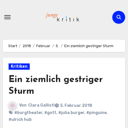
Zum
Inhalt
springen
Start
2018
Februar
5.
Ein ziemlich gestriger Sturm
Kritiken
Ein ziemlich gestriger
Sturm
Von
Clara Gallistl
5. Februar 2018
#burgtheater
,
#gott
,
#julia burger
,
#pinguine
,
#ulrich hub