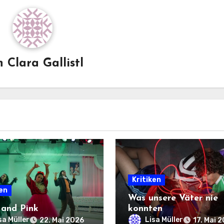
n
Clara Gallistl
Kritiken
ken
Was unsere Väter nie
 and Pink
konnten
sa Müller
Lisa Müller
22. Mai 2026
17. Mai 