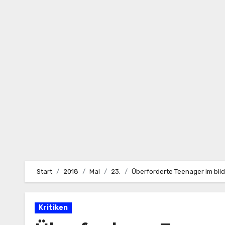
Zum
Inhalt
springen
Start
2018
Mai
23.
Überforderte Teenager im bil
Kritiken