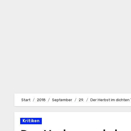
Zum
Inhalt
springen
Start
2018
September
29.
Der Herbst im dichten
Kritiken