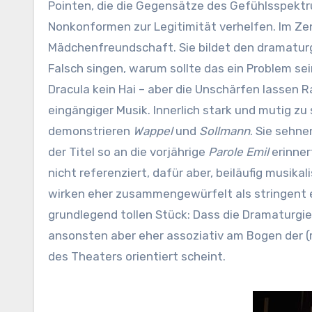
Pointen, die die Gegensätze des Gefühlsspekt
Nonkonformen zur Legitimität verhelfen. Im Ze
Mädchenfreundschaft. Sie bildet den dramatur
Falsch singen, warum sollte das ein Problem sein
Dracula kein Hai – aber die Unschärfen lassen
eingängiger Musik. Innerlich stark und mutig zu 
demonstrieren
Wappel
und
Sollmann
. Sie sehn
der Titel so an die vorjährige
Parole Emil
erinnert
nicht referenziert, dafür aber, beiläufig musika
wirken eher zusammengewürfelt als stringent en
grundlegend tollen Stück: Dass die Dramaturgi
ansonsten aber eher assoziativ am Bogen der (
des Theaters orientiert scheint.