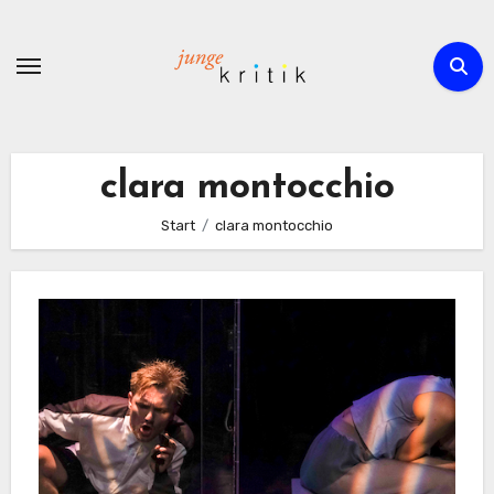
Zum
Inhalt
springen
clara montocchio
Start
clara montocchio