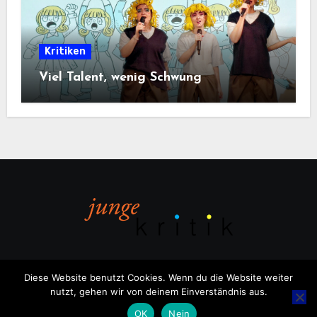
Kritiken
Viel Talent, wenig Schwung
Diese Website benutzt Cookies. Wenn du die Website weiter
nutzt, gehen wir von deinem Einverständnis aus.
Copyright © All rights reserved
|
Blogus
von
Themeansar
.
OK
Nein