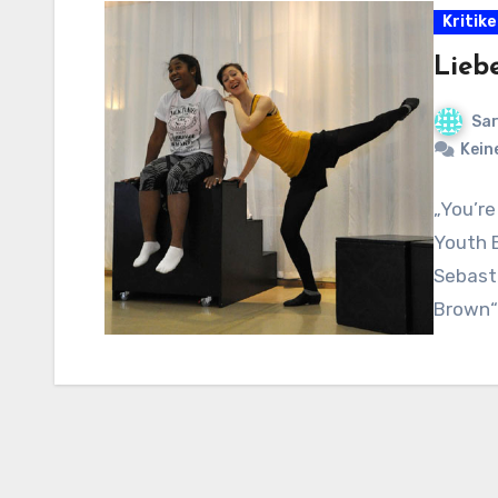
Kritik
Lieb
Sar
Kein
„You’re
Youth E
Sebasti
Brown“