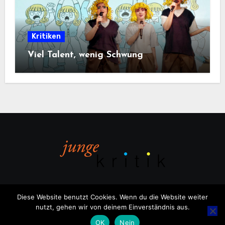
Kritiken
Viel Talent, wenig Schwung
Diese Website benutzt Cookies. Wenn du die Website weiter
nutzt, gehen wir von deinem Einverständnis aus.
Copyright © All rights reserved
|
Blogus
von
Themeansar
.
OK
Nein