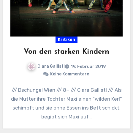
Kritiken
Von den starken Kindern
Clara Gallistl
19. Februar 2019
Keine Kommentare
/// Dschungel Wien /// 8+ /// Clara Gallistl /// Als
die Mutter ihre Tochter Maxi einen “wilden Kerl”
schimpft und sie ohne Essen ins Bett schickt,
begibt sich Maxi auf…