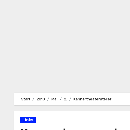
Zum
Inhalt
springen
Start
2010
Mai
2.
Kannertheateratelier
Links